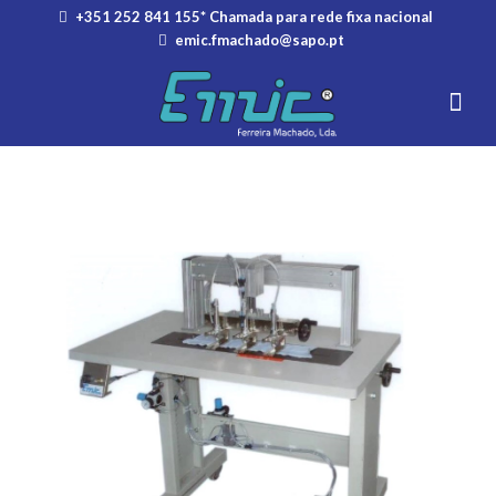
+351 252 841 155* Chamada para rede fixa nacional
emic.fmachado@sapo.pt