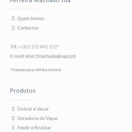
Ferreira Machado lda
Quem Somos
Contactos
Tlf.:
+351 252 841 155*
E-mail:
emic.fmachado@sapo.pt
*Chamada para rede fixa nacional
Produtos
Dobrar e vincar
Geradores de Vapor
Medir e Revistar